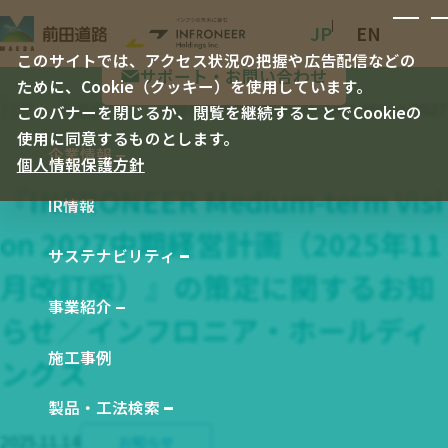
JP
EN
このサイトでは、アクセス状況の把握や広告配信などの
サポート・お問い合わせ
ために、Cookie（クッキー）を使用しています。
TOP
新着情報
『INFRONEER Medium-term V
このバナーを閉じるか、閲覧を継続することでCookieの
使用に同意するものとします。
企業情報
個人情報保護方針
企業情報 TOP
『INFRONEER Medium-term Visi
IR情報
社長メッセージ
on 2027中期経営計画（2025年11
会社概要
サステナビリティ
サステナビリティ TOP
月改訂版）』の策定に関するお知
会社沿革
事業紹介
E 環境
らせ／インフロニア・ホールディ
事業紹介 TOP
役員一覧
S 社会
施工事例
ングス
工事事業
経営理念
G ガバナンス
製品事業
製品・工法検索
事業所一覧
製品・工法検索 TOP
統合報告書 バックナンバー
2025.11.14
お知らせ
技術研究・開発