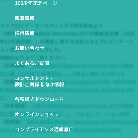
関係会社一覧
100周年記念ページ
図から探す
ESGデータ ダウンロード
新着情報
NETIS登録技術一覧
インフロニア・ホールディングス株式会社より
SDSダウンロード
採用情報
『INFRONEER Medium-term Vision 2027中期経営計画（2025
年11月改訂版）』の策定に関するお知らせとプレゼンテーシ
お問い合わせ
ョン資料が公開されました。
詳細は以下よりご覧ください。
よくあるご質問
（日本語版）
『INFRONEER Medium-term Vision 2027中期経
営計画（2025年11月改訂版）』の策定に関するお知らせ
コンサルタント・
（英語版）
Notice Concerning Formulation of the
“INFRONEE
設計ご関係者向け情報
R Medium-term Vision 2027(Revised Edition, November 202
5)”
各種様式ダウンロード
（日本語版）
『INFRONEER Medium-term Vision 2027中期経
営計画（2025年11月改訂版）』 プレゼンテーション資料
オンラインショップ
（英語版）
“INFRONEER Medium-term Vision 2027(Revised Ed
コンプライアンス通報窓口
ition, November 2025) ” CEO Presentation Materials