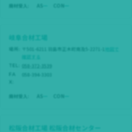
AS
CON
廃材受入:
岐阜合材工場
場所:
〒501-6211 羽島市正木町南及5-2271-1
地図で
確認する
058-372-3539
TEL:
058-394-3303
FA
X:
AS
CON
廃材受入:
松阪合材工場
松阪合材センター