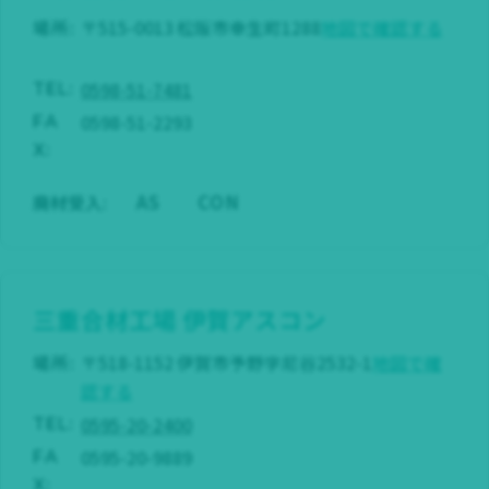
場所:
〒515-0013 松阪市幸生町1288
地図で確認する
0598-51-7481
TEL:
0598-51-2293
FA
X:
AS
CON
廃材受入:
三重合材工場
伊賀アスコン
場所:
〒518-1152 伊賀市予野字尼谷2532-1
地図で確
認する
0595-20-2400
TEL:
0595-20-9889
FA
X: