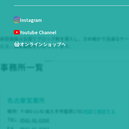
Instagram
Youtube Channel
前田道路は全国でブロック制を導入し、きめ細かで迅速なサー
オンラインショップへ
ビス、事業展開を行なっています。
事務所一覧
名古屋営業所
場所:
〒480-1142 長久手市蟹原1701
地図で確認する
0561-61-0260
TEL:
0561-61-0263
FA