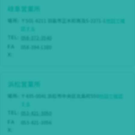
岐阜営業所
場所:
〒501-6211 羽島市正木町南及5-2271-1
地図で確
認する
058-372-3540
TEL:
058-394-1380
FA
X:
浜松営業所
場所:
〒435-0041 浜松市中央区北島町550
地図で確認
する
053-421-3050
TEL:
053-421-3056
FA
X: