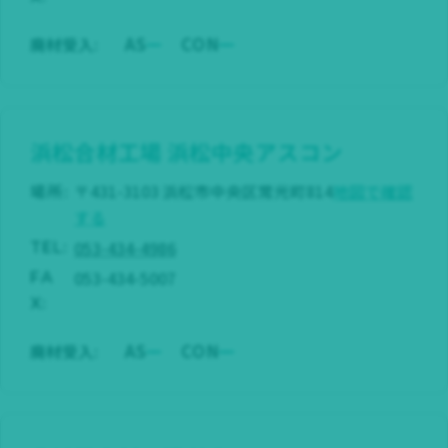
AS
CON
廃材受入:
浜松合材工場
浜松中央アスコン
場所:
〒431-3103 浜松市中央区常光町814
地図で確認
する
053-434-4986
TEL:
053-434-5007
FA
X:
AS
CON
廃材受入: