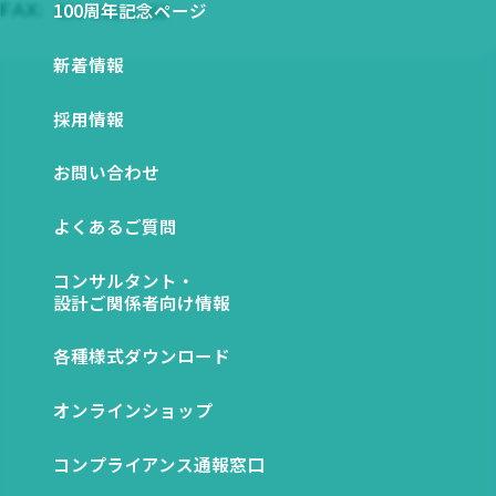
関係会社一覧
100周年記念ページ
052-262-1460
FAX:
図から探す
ESGデータ ダウンロード
新着情報
NETIS登録技術一覧
SDSダウンロード
採用情報
お問い合わせ
よくあるご質問
コンサルタント・
設計ご関係者向け情報
各種様式ダウンロード
オンラインショップ
コンプライアンス通報窓口