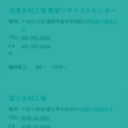
沼津合材工場
東部リサイクルセンター
場所:
〒410-1125 裾野市富沢字向田235
地図で確認す
る
055-992-3563
TEL:
055-993-6566
FA
X:
AS
CON
廃材受入:
富士合材工場
場所:
〒417-0846 富士市今井434-1
地図で確認する
0545-33-0627
TEL:
0545-33-0630
FA