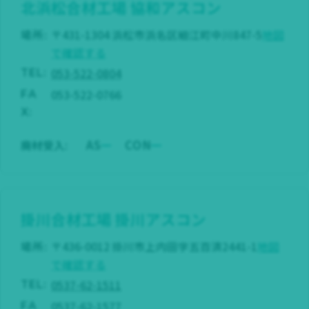
北浜松合材工場
協和アスコン
場所:
〒431-1304 浜松市浜名区細江町中川847-5
地図
で確認する
053-522-0804
TEL:
053-522-0766
FA
X:
AS
CON
廃材受入:
掛川合材工場
掛川アスコン
場所:
〒436-0012 掛川市上内田字五百済2441-1
地図
で確認する
0537-62-1511
TEL:
0537-62-1577
FA