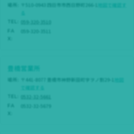
場所:
〒510-0943 四日市市西日野町266-1
地図で確認す
る
059-320-3510
TEL:
059-320-3511
FA
X:
豊橋営業所
場所:
〒441-8077 豊橋市神野新田町字ヲノ割29-1
地図
で確認する
0532-32-5661
TEL:
0532-32-5679
FA
X: