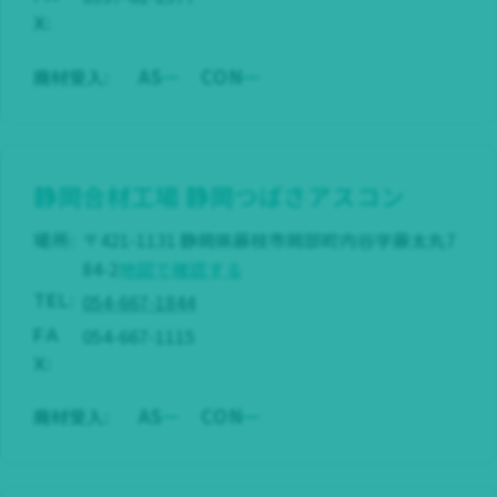
X:
AS
CON
廃材受入:
静岡合材工場
静岡つばさアスコン
場所:
〒421-1131 静岡県藤枝市岡部町内谷字藤太丸7
84-2
地図で確認する
054-667-1844
TEL:
054-667-1115
FA
X:
AS
CON
廃材受入: