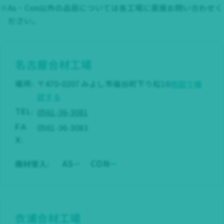
※As・Con以外の品目については各工場に直接お問い合わせく
ださい。
名古屋合材工場
場所:
〒470-0207 みよし市福谷町下り松16
地図で確
認する
0561-36-3081
TEL:
0561-36-3083
FA
X:
AS
CON
廃材受入:
衣浦合材工場