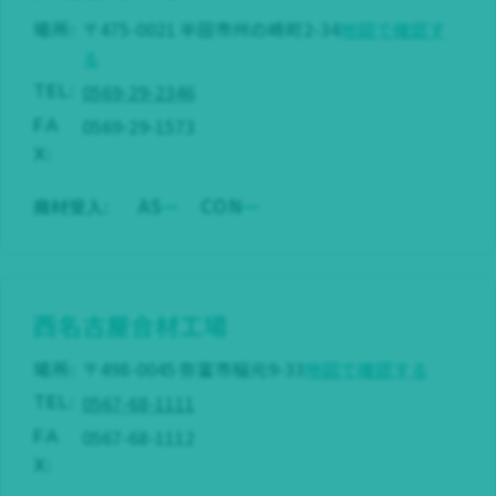
場所:
〒475-0021 半田市州の崎町2-34
地図で確認す
る
0569-29-2346
TEL:
0569-29-1573
FA
X:
AS
CON
廃材受入:
西名古屋合材工場
場所:
〒498-0045 弥富市稲元9-33
地図で確認する
0567-68-1111
TEL:
0567-68-1112
FA
X: