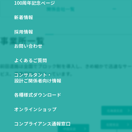
関係会社一覧
100周年記念ページ
図から探す
ESGデータ ダウンロード
関係会社一覧
新着情報
NETIS登録技術一覧
SDSダウンロード
採用情報
事業所一覧
お問い合わせ
よくあるご質問
前田道路は全国でブロック制を導入し、きめ細かで迅速なサー
ビス、事業展開を行なっています。
コンサルタント・
設計ご関係者向け情報
各種様式ダウンロード
オンラインショップ
コンプライアンス通報窓口