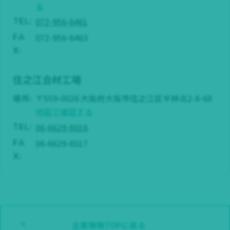
る
072-956-6461
TEL:
072-956-6463
FA
X:
住之江合材工場
場所:
〒559-0026 大阪府大阪市住之江区平林北2-8-68
地図で確認する
06-6629-8016
TEL:
06-6629-8017
FA
X:
企業情報TOPに戻る