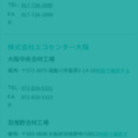
017-726-2095
TEL:
017-726-2099
FA
X:
株式会社エコセンター大阪
大阪中央合材工場
場所:
〒572-0075 寝屋川市葛原2-14-16
地図で確認する
072-826-5321
TEL:
072-826-5323
FA
X:
羽曳野合材工場
場所:
〒583-0848 大阪府羽曳野市川向12
地図で確認す