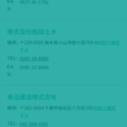
0827-41-1762
FA
X:
株式会社船田土木
場所:
〒329-0205 栃木県小山市間々田759-6
地図で確認
する
0285-39-8050
TEL:
0285-32-8066
FA
X:
長沼運送株式会社
場所:
〒263-0004 千葉市稲毛区六方町205
地図で確認
する
043-304-3381
TEL: