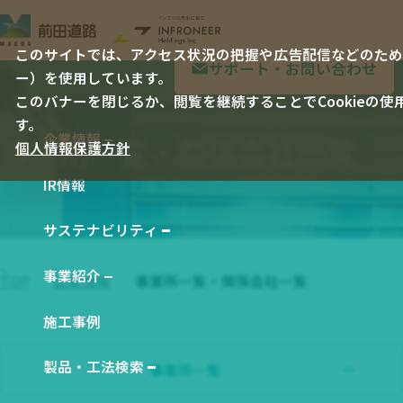
このサイトでは、アクセス状況の把握や広告配信などのために
サポート・お問い合わせ
ー）を使用しています。
このバナーを閉じるか、閲覧を継続することでCookieの
す。
企業情報
事業所一覧・関係会社一覧
個人情報保護方針
企業情報 TOP
IR情報
社長メッセージ
会社概要
サステナビリティ
サステナビリティ TOP
会社沿革
事業紹介
TOP
企業情報
事業所一覧・関係会社一覧
E 環境
事業紹介 TOP
役員一覧
S 社会
施工事例
工事事業
経営理念
G ガバナンス
製品事業
製品・工法検索
事業所一覧
事業所一覧
製品・工法検索 TOP
統合報告書 バックナンバー
技術研究・開発