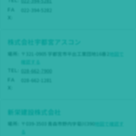
022-394-5281
TEL:
022-394-5282
FA
X:
株式会社宇都宮アスコン
場所:
〒321-0905 宇都宮市平出工業団地16番2
地図で
確認する
028-662-7900
TEL:
028-662-1281
FA
X:
新栄建設株式会社
場所:
〒039-3503 青森市野内字菊川390
地図で確認す
る