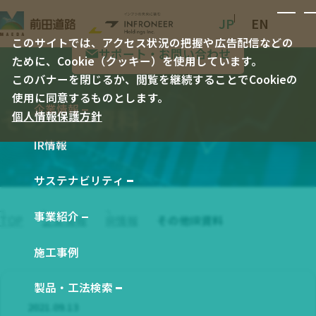
JP
EN
このサイトでは、アクセス状況の把握や広告配信などの
サポート・お問い合わせ
ために、Cookie（クッキー）を使用しています。
このバナーを閉じるか、閲覧を継続することでCookieの
使用に同意するものとします。
企業情報
その他IR資料
個人情報保護方針
企業情報 TOP
IR情報
社長メッセージ
会社概要
サステナビリティ
サステナビリティ TOP
会社沿革
事業紹介
TOP
企業情報
IR情報
その他IR資料
E 環境
事業紹介 TOP
役員一覧
S 社会
施工事例
工事事業
経営理念
G ガバナンス
製品事業
製品・工法検索
事業所一覧
製品・工法検索 TOP
統合報告書 バックナンバー
2021.09.13
技術研究・開発