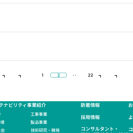
‥
1
2
22
テナビリティ
事業紹介
新着情報
針
工事事業
採用情報
環境
製品事業
コンサルタント・
社会
技術研究・開発