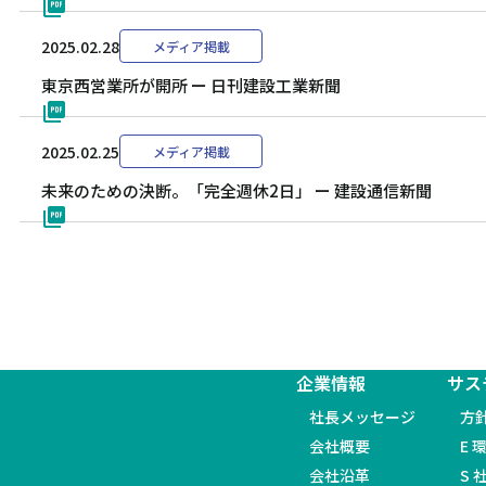
2025.02.28
メディア掲載
東京西営業所が開所 ー 日刊建設工業新聞
2025.02.25
メディア掲載
未来のための決断。「完全週休2日」 ー 建設通信新聞
企業情報
サス
社長メッセージ
方
会社概要
E 
会社沿革
S 