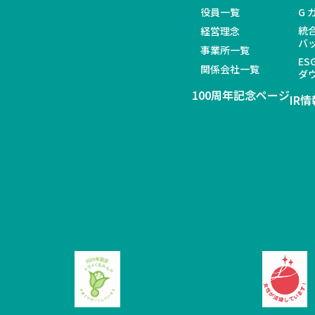
役員一覧
G
統
経営理念
バ
事業所一覧
ES
関係会社一覧
ダ
100周年記念ページ
IR情