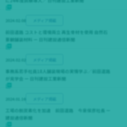
に24年度試験導入／ 日刊建設工業新聞
2024.02.08
メディア掲載
前田道路 コストと環境両立 再生骨材を使用 自然石
景観舗装材料 ー 日刊建設通信新聞
2024.02.02
メディア掲載
事務系若手社員18人舗装現場の実情学ぶ／前田道路
が見学会 ー 日刊建設工業新聞
2024.01.16
メディア掲載
工場の脱炭素化を加速 前田道路 今泉保彦社長 ー
建設通信新聞