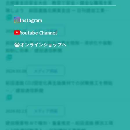
北関東支店安全大会 教育で安全・健全な職場を実
現しよう 前田道路北関東支店 ー 日刊建設工業新
聞
Instagram
2024.03.08
メディア掲載
Youtube Channel
前田道路 移動式CAE製造装置を開発－液状化や振動
オンラインショップへ
抑制に効果／ 建設通信新聞
2024.03.08
メディア掲載
前田道路 CO2固定化再生路盤材での試験施工を開始
－／ 建設通信新聞
2024.02.13
メディア掲載
建設廃棄物 AIで種別・重量推定－前田道路 横浜工場