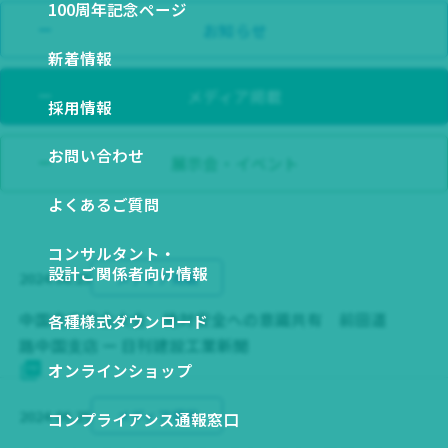
関係会社一覧
100周年記念ページ
図から探す
ESGデータ ダウンロード
お知らせ
新着情報
NETIS登録技術一覧
メディア掲載
SDSダウンロード
採用情報
お問い合わせ
展示会・イベント
よくあるご質問
コンサルタント・
設計ご関係者向け情報
2024.06.25
メディア掲載
中国支店安全大会 絶対安全への意識共有 前田道
各種様式ダウンロード
路中国支店 ー 日刊建設工業新聞
オンラインショップ
2024.06.25
メディア掲載
コンプライアンス通報窓口