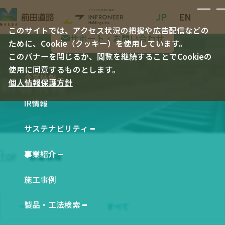
JP
EN
このサイトでは、アクセス状況の把握や広告配信などの
サポート・お問い合わせ
ために、Cookie（クッキー）を使用しています。
このバナーを閉じるか、閲覧を継続することでCookieの
使用に同意するものとします。
企業情報
新着情報
個人情報保護方針
企業情報 TOP
IR情報
社長メッセージ
会社概要
サステナビリティ
サステナビリティ TOP
会社沿革
事業紹介
TOP
新着情報
E 環境
事業紹介 TOP
役員一覧
S 社会
施工事例
工事事業
経営理念
G ガバナンス
製品事業
製品・工法検索
すべて
事業所一覧
製品・工法検索 TOP
統合報告書 バックナンバー
技術研究・開発