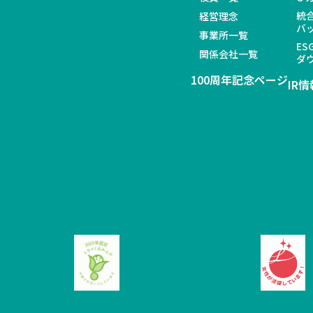
統
経営理念
バ
事業所一覧
ES
関係会社一覧
ダ
100周年記念ページ
IR情