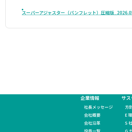
スーパーアジャスター（パンフレット）圧縮版_2026.0
企業情報
サス
社長メッセージ
方
会社概要
E 
会社沿革
S 
役員一覧
G