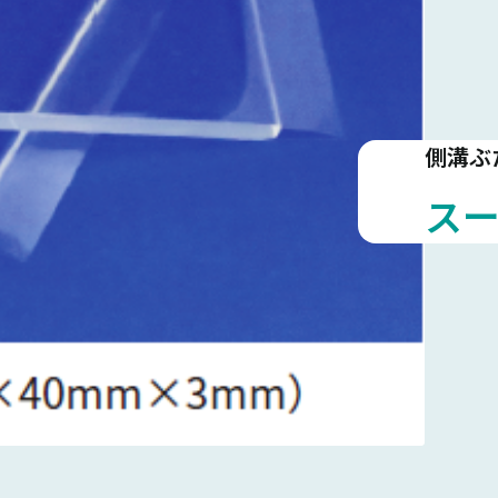
側溝ぶ
ス