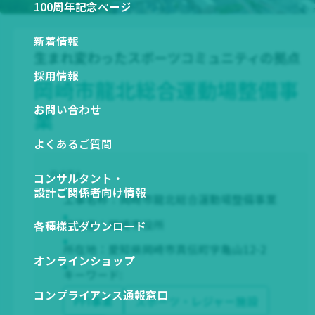
関係会社一覧
100周年記念ページ
図から探す
ESGデータ ダウンロード
新着情報
NETIS登録技術一覧
生まれ変わったスポーツコミュニティの拠点
SDSダウンロード
採用情報
岡崎市龍北総合運動場整備事
お問い合わせ
業
よくあるご質問
DATA
コンサルタント・
設計ご関係者向け情報
工事名称：岡崎市龍北総合運動場整備事業
発注者：岡崎市役所
各種様式ダウンロード
所在地：愛知県岡崎市真伝町字亀山12-2
オンラインショップ
キーワード:
コンプライアンス通報窓口
PFI事業
スポーツ・レジャー施設