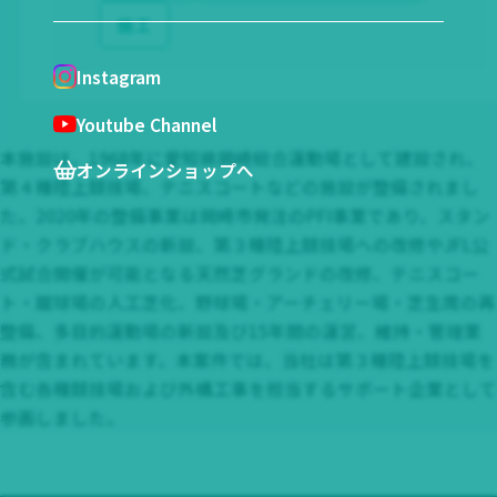
施工
Instagram
Youtube Channel
本施設は、1968年に愛知県岡崎総合運動場として建設され、
オンラインショップへ
第４種陸上競技場、テニスコートなどの施設が整備されまし
た。2020年の整備事業は岡崎市発注のPFI事業であり、スタン
ド・クラブハウスの新設、第３種陸上競技場への改修やJFL公
式試合開催が可能となる天然芝グランドの改修、テニスコー
ト・蹴球場の人工芝化、野球場・アーチェリー場・芝生席の再
整備、多目的運動場の新設及び15年間の運営、維持・管理業
務が含まれています。本案件では、当社は第３種陸上競技場を
含む各種競技場および外構工事を担当するサポート企業として
参画しました。