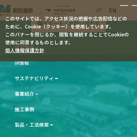
JP
EN
このサイトでは、アクセス状況の把握や広告配信などの
サポート・お問い合わせ
ために、Cookie（クッキー）を使用しています。
TOP
施工事例
岡崎市龍北総合運動場整備事業
このバナーを閉じるか、閲覧を継続することでCookieの
使用に同意するものとします。
企業情報
個人情報保護方針
企業情報 TOP
IR情報
社長メッセージ
会社概要
サステナビリティ
サステナビリティ TOP
会社沿革
事業紹介
E 環境
事業紹介 TOP
役員一覧
S 社会
施工事例
工事事業
経営理念
G ガバナンス
製品事業
製品・工法検索
事業所一覧
製品・工法検索 TOP
統合報告書 バックナンバー
技術研究・開発