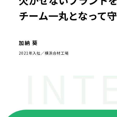
欠かせないプラント
チーム一丸となって
加納 葵
2021年入社／横浜合材工場
INT