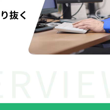
を
守り抜く
ERVIE