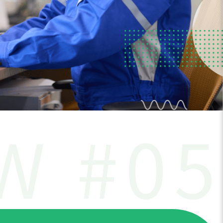
W #05