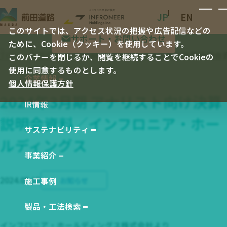
JP
EN
このサイトでは、アクセス状況の把握や広告配信などの
サポート・お問い合わせ
ために、Cookie（クッキー）を使用しています。
TOP
新着情報
2024年3月期 アナリスト向け決算説明
このバナーを閉じるか、閲覧を継続することでCookieの
使用に同意するものとします。
企業情報
個人情報保護方針
企業情報 TOP
2024年3月期 アナリスト向け決算
IR情報
社長メッセージ
説明会資料／インフロニア・ホー
会社概要
サステナビリティ
サステナビリティ TOP
ルディングス
会社沿革
事業紹介
E 環境
事業紹介 TOP
役員一覧
S 社会
2024.05.15
お知らせ
施工事例
工事事業
経営理念
G ガバナンス
製品事業
製品・工法検索
事業所一覧
製品・工法検索 TOP
統合報告書 バックナンバー
インフロニア・ホールディングス株式会社より
技術研究・開発