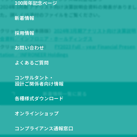
関係会社一覧
100周年記念ページ
図から探す
2024年3月期 アナリスト向け決算説明会資料の発表がありまし
ESGデータ ダウンロード
た。詳しくは添付のファイルをご覧ください。
新着情報
NETIS登録技術一覧
SDSダウンロード
クリック→（日本語版）
2024年3月期アナリスト向け決算説明
採用情報
会資料／インフロニア・ホールディングス
クリック→（英語版）
FY2023 Full – year Financial Presen
お問い合わせ
tation ／INFRONEER Holdings
よくあるご質問
コンサルタント・
設計ご関係者向け情報
新着情報一覧に戻る
各種様式ダウンロード
オンラインショップ
コンプライアンス通報窓口